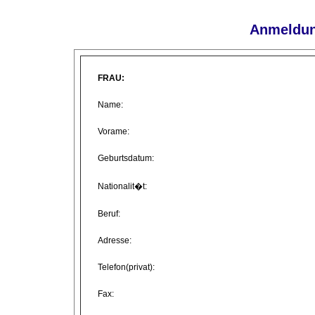
Anmeldun
FRAU:
Name:
Vorame:
Geburtsdatum:
Nationalit�t:
Beruf:
Adresse:
Telefon(privat):
Fax: